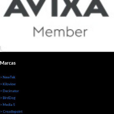
Marcas
> NewTek
> Kiloview
> Decimator
> BirdDog
> Media 5
> Creadlepoint