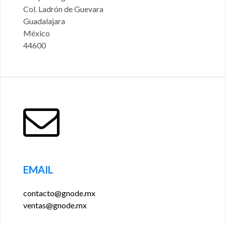
Col. Ladrón de Guevara
Guadalajara
México
44600
EMAIL
contacto@gnode.mx
ventas@gnode.mx